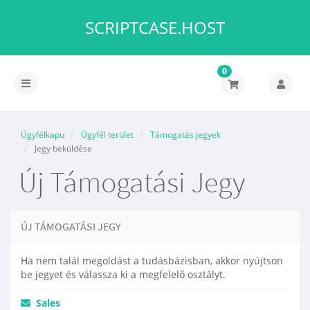
SCRIPTCASE.HOST
0
Váltás
a
navigációra
Ügyfélkapu
Ügyfél terület
Támogatás jegyek
Jegy beküldése
Új Támogatási Jegy
ÚJ TÁMOGATÁSI JEGY
Ha nem talál megoldást a tudásbázisban, akkor nyújtson
be jegyet és válassza ki a megfelelő osztályt.
Sales