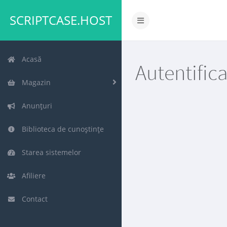
SCRIPTCASE.HOST
Navigare
Toggle
Acasă
Autentific
Magazin
Anunțuri
Biblioteca de cunoștințe
Starea sistemelor
Afiliere
Contact