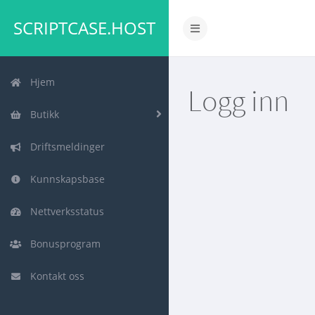
SCRIPTCASE.HOST
Bytt
navigasjon
Hjem
Logg inn
Butikk
Driftsmeldinger
Kunnskapsbase
Nettverksstatus
Bonusprogram
Kontakt oss