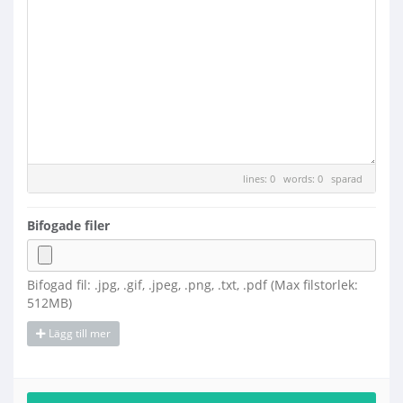
lines: 0 words: 0
sparad
Bifogade filer
Bifogad fil: .jpg, .gif, .jpeg, .png, .txt, .pdf (Max filstorlek:
512MB)
Lägg till mer