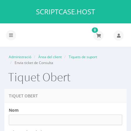
SCRIPTCASE.HOST
0
Canvia
la
navegació
Administració
Àrea del client
Tiquets de suport
Envia ticket de Consulta
Tiquet Obert
TIQUET OBERT
Nom