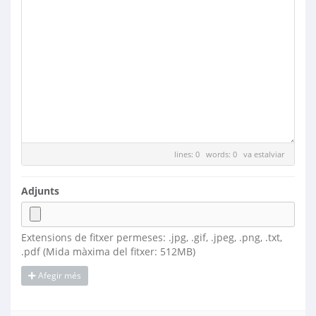
lines: 0 words: 0
va estalviar
Adjunts
Extensions de fitxer permeses: .jpg, .gif, .jpeg, .png, .txt,
.pdf (Mida màxima del fitxer: 512MB)
Afegir més