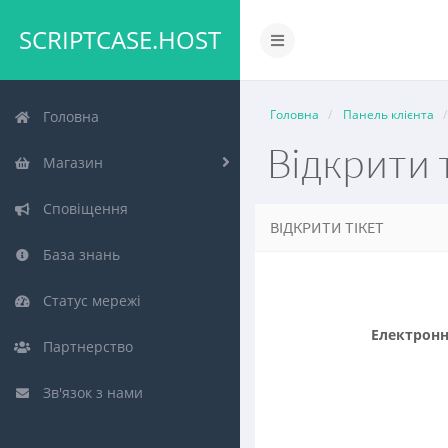
SCRIPTCASE.HOST
Переключити
навігацію
Головна
Панель клієнта
Головна
Відкрити 
Магазин
Сповіщення
ВІДКРИТИ ТІКЕТ
База знань
Статус мережі
Електрон
Партнерство
Зв'язок з нами