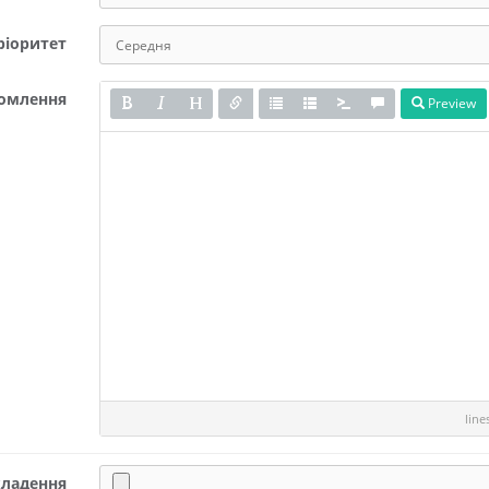
ріоритет
омлення
Preview
lin
ладення