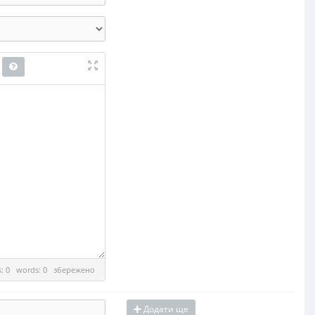
es: 0 words: 0
збережено
Додати ще