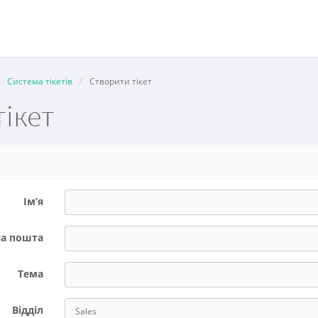
Система тікетів
Створити тікет
тікет
Ім’я
на пошта
Тема
Відділ