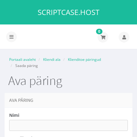
SCRIPTCASE.HOST
0
Lülitage
navigeerimine
Portaali avaleht
Kliendi ala
Klienditoe päringud
Saada päring
Ava päring
AVA PÄRING
Nimi