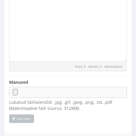
lines: 0 words: 0
salvestatud
Manused
Lubatud faililaiendid: .jpg, .gif, .jpeg, .png, .txt, .pdf
(Maksimaalne faili suurus: 512MB)
Lisa veel