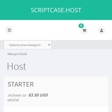
SCRIPTCASE.HOST
0
Přepnout
navigaci
Nákupní Košík
Host
STARTER
$3.50 USD
ZAČÍNÁME OD
MĚSÍČNĚ